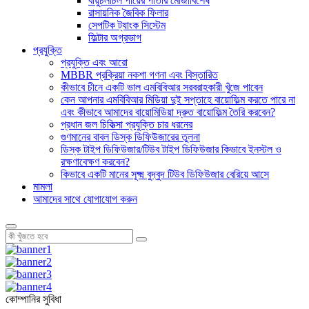
বায়ুচলাচল পায়ের পাতার মোজাবিশেষ
রাসায়নিক জৈবিক ফিলার
সেপটিক ট্যাংক সিস্টেম
ফিল্টার অগ্রভাগ
প্রযুক্তি
প্রযুক্তি এবং আরো
MBBR প্রক্রিয়া নকশা গণনা এবং বিস্তারিত
কীভাবে চীনে একটি ভাল এমবিবিআর সরবরাহকারী খুঁজে পাবেন
কেন আপনার এমবিবিআর মিডিয়া দুই সপ্তাহে বায়োফিল্ম করতে পারে না
এবং কীভাবে আমাদের বায়োমিডিয়া দ্রুত বায়োফিল্ম তৈরি করবেন?
প্রধান জল চিকিত্সা প্রযুক্তি চার ধরনের
গুণমানের বাবল ডিস্ক ডিফিউজারের তুলনা
ডিস্ক টাইপ ডিফিউজার/টিউব টাইপ ডিফিউজার কিভাবে ইনস্টল ও
রক্ষণাবেক্ষণ করবেন?
কিভাবে একটি মানের সূক্ষ্ম বুদ্বুদ টিউব ডিফিউজার বেরিয়ে আসে
মামলা
আমাদের সাথে যোগাযোগ করুন
কোম্পানির সুবিধা