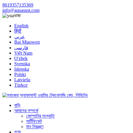
8619357135369
info@aquasust.com
ভাষা
English
हिंदी
عربي
Bai Miaowen
فارسی
Việt Nam
O'zbek
Svenska
íslenska
Polski
Latviešu
Türkçe
বাড়ি
আমাদের সম্পর্কে
কোম্পানির সংস্কৃতি
সার্টিফিকেট
মান নিয়ন্ত্রণ
পণ্য