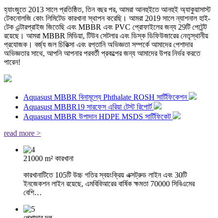
হ্যাংজুতে 2013 সালে প্রতিষ্ঠিত, তিন বছর পর, আমরা আনহুইতে আনহুই অ্যাকুয়াসাস্ট
টেকনোলজি কোং লিমিটেড কারখানা স্থাপন করেছি। আমরা 2019 সালে ন্যাশনাল হাই-
টেক এন্টারপ্রাইজ জিতেছি এবং MBBR এবং PVC প্রোফাইলের জন্য 29টি পেটেন্ট
রয়েছে। আমরা MBBR মিডিয়া, টিউব সেটলার এবং ডিস্ক ডিফিউজারের নেতৃস্থানীয়
প্রযোজক। বর্জ্য জল চিকিত্সা এবং রপ্তানি অভিজ্ঞতা সম্পর্কে আমাদের পেশাদার
অভিজ্ঞতার সাথে, আপনি আপনার পরবর্তী প্রকল্পের জন্য আমাদের উপর নির্ভর করতে
পারেন!
Aquasust MBBR বিনামূল্যে Phthalate ROSH সার্টিফিকেশন
Aquasust MBBR19 সারফেস এরিয়া টেস্ট রিপোর্ট
Aquasust MBBR উপাদান HDPE MSDS সার্টিফিকেট
read more >
21000 m² কারখানা
কারখানাটিতে 105টি উচ্চ গতির স্বয়ংক্রিয় এক্সট্রুড লাইন এবং 30টি
ইনজেকশন লাইন রয়েছে, এমবিবিআরের বার্ষিক ক্ষমতা 70000 সিবিএমের
বেশি…
পেশাদার দল