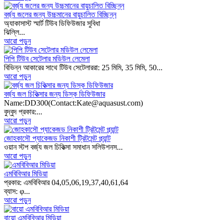
বর্জ্য জলের জন্য উচ্চমানের বায়ুচালিত বিচ্ছিন্ন
অ্যাকাসাস্ট স্মার্ট টিউব ডিফিউজার সুবিধা
ঝিল্লি...
আরো পড়ুন
পিপি টিউব সেটেলার মডিউল লেমেলা
বিভিন্ন আকারের সাথে টিউব সেটেলাররা: 25 মিমি, 35 মিমি, 50...
আরো পড়ুন
বর্জ্য জল চিকিত্সার জন্য ডিস্ক ডিফিউজার
Name:DD300(Contact:Kate@aquasust.com)
বুদ্বুদ প্রকার:...
আরো পড়ুন
জোহকাসৌ প্যাকেজড নিকাশী ট্রিটমেন্ট প্ল্যান্ট
ওয়ান স্টপ বর্জ্য জল চিকিত্সা সমাধান সলিউশনস...
আরো পড়ুন
এমবিবিআর মিডিয়া
প্রকার: এমবিবিআর 04,05,06,19,37,40,61,64
ব্যাস: φ...
আরো পড়ুন
বায়ো এমবিবিআর মিডিয়া