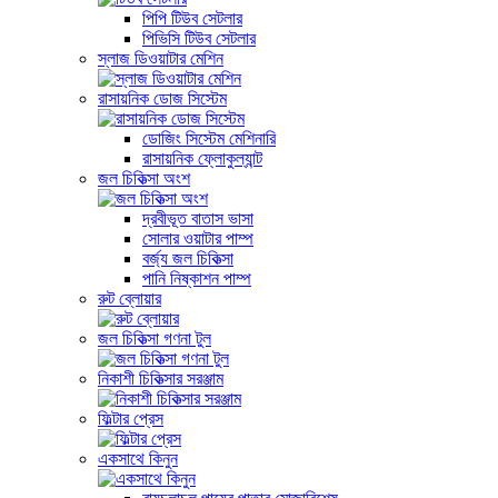
পিপি টিউব সেটলার
পিভিসি টিউব সেটলার
স্লাজ ডিওয়াটার মেশিন
রাসায়নিক ডোজ সিস্টেম
ডোজিং সিস্টেম মেশিনারি
রাসায়নিক ফ্লোকুল্যান্ট
জল চিকিত্সা অংশ
দ্রবীভূত বাতাস ভাসা
সোলার ওয়াটার পাম্প
বর্জ্য জল চিকিত্সা
পানি নিষ্কাশন পাম্প
রুট ব্লোয়ার
জল চিকিত্সা গণনা টুল
নিকাশী চিকিত্সার সরঞ্জাম
ফিল্টার প্রেস
একসাথে কিনুন