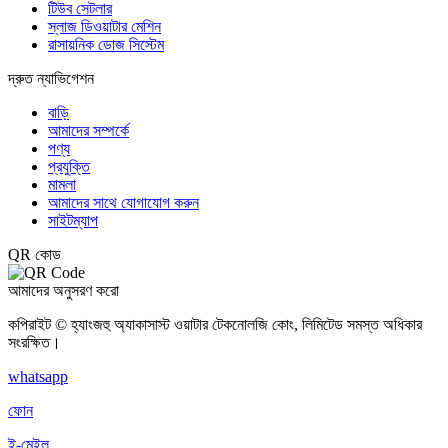
টিউব সেটলার
স্লাজ ডিওয়াটার মেশিন
রাসায়নিক ডোজ সিস্টেম
দ্রুত ন্যাভিগেশন
বাড়ি
আমাদের সম্পর্কে
পণ্য
প্রযুক্তি
মামলা
আমাদের সাথে যোগাযোগ করুন
সাইটম্যাপ
QR কোড
আমাদের অনুসরণ করো
কপিরাইট © হ্যাংজহু অ্যাকাসাস্ট ওয়াটার টেকনোলজি কোং, লিমিটেড সমস্ত অধিকার
সংরক্ষিত।
whatsapp
ফোন
ই-মেইল